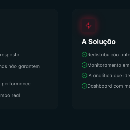
A Solução
 resposta
Redistribuição au
Monitoramento em 
mas não garantem
IA analítica que id
e performance
Dashboard com mé
empo real