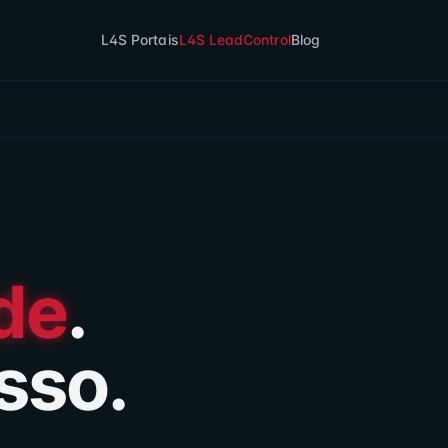
L4S Portais
L4S LeadControl
Blog
de
.
sso.