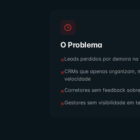
O Problema
Leads perdidos por demora na
✕
CRMs que apenas organizam, 
✕
velocidade
Corretores sem feedback sobr
✕
Gestores sem visibilidade em t
✕