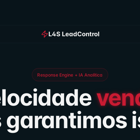
L4S LeadControl
Response Engine + IA Analítica
locidade
ven
 garantimos i