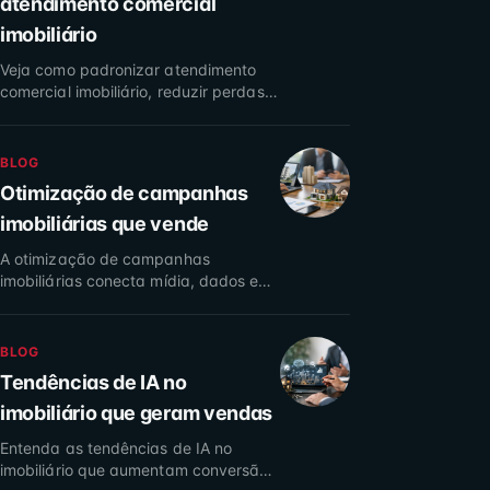
atendimento comercial
imobiliário
Veja como padronizar atendimento
comercial imobiliário, reduzir perdas
de leads, acelerar respostas e
aumentar a conversão da sua equipe
de vendas hoje.
BLOG
Otimização de campanhas
imobiliárias que vende
A otimização de campanhas
imobiliárias conecta mídia, dados e
atendimento para gerar leads
qualificados, reduzir desperdício e
vender mais imóveis agora.
BLOG
Tendências de IA no
imobiliário que geram vendas
Entenda as tendências de IA no
imobiliário que aumentam conversão,