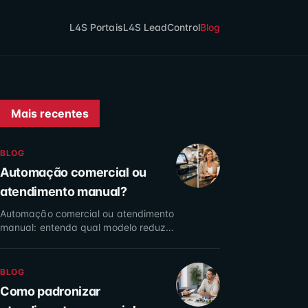
L4S Portais
L4S LeadControl
Blog
Mais recentes
BLOG
Automação comercial ou
atendimento manual?
Automação comercial ou atendimento
manual: entenda qual modelo reduz
perdas, acelera respostas e melhora
a conversão da sua imobiliária com
dados reais.
BLOG
Como padronizar